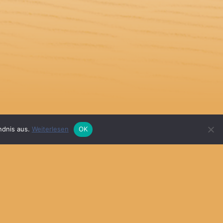
ndnis aus.
Weiterlesen
OK