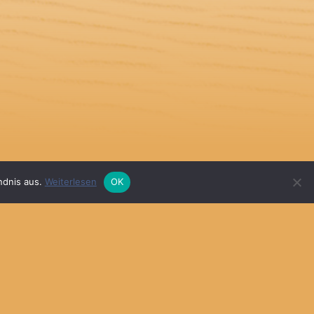
ndnis aus.
Weiterlesen
OK