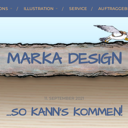
ONS
ILLUSTRATION
SERVICE
AUFTRAGGEB
MARKA DESIGN
11. SEPTEMBER 2021
…SO KANN’S KOMMEN!