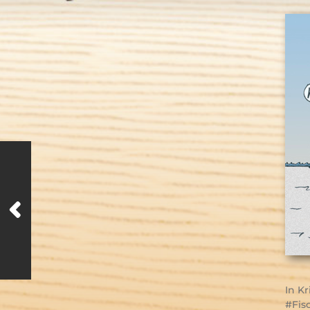
In
Kr
Fis