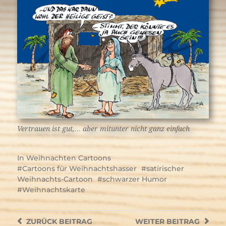
Vertrauen ist gut,… aber mitunter nicht ganz einfach
In
Weihnachten Cartoons
Cartoons für Weihnachtshasser
satirischer
Weihnachts-Cartoon
schwarzer Humor
Weihnachtskarte
ZURÜCK
BEITRAG
WEITER
BEITRAG