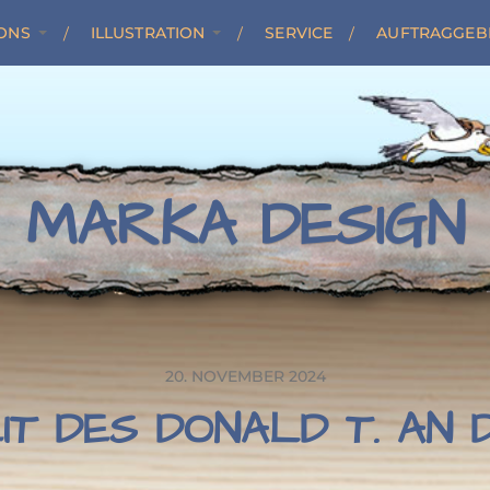
ONS
ILLUSTRATION
SERVICE
AUFTRAGGEB
MARKA DESIGN
20. NOVEMBER 2024
EIT DES DONALD T. AN