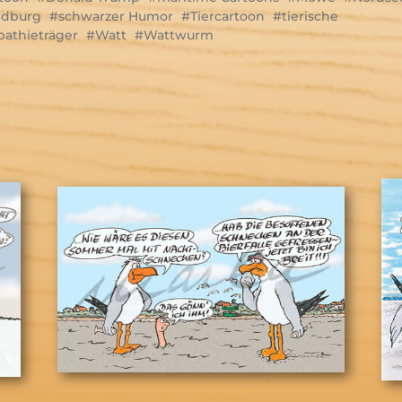
ndburg
schwarzer Humor
Tiercartoon
tierische
athieträger
Watt
Wattwurm