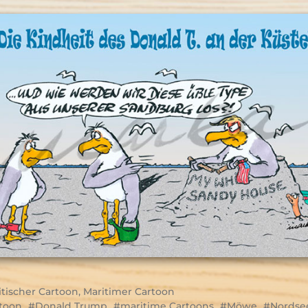
itischer Cartoon
,
Maritimer Cartoon
toon
Donald Trump
maritime Cartoons
Möwe
Nordse