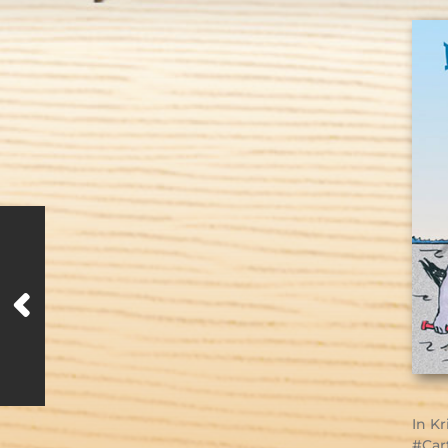
In
Kr
Car