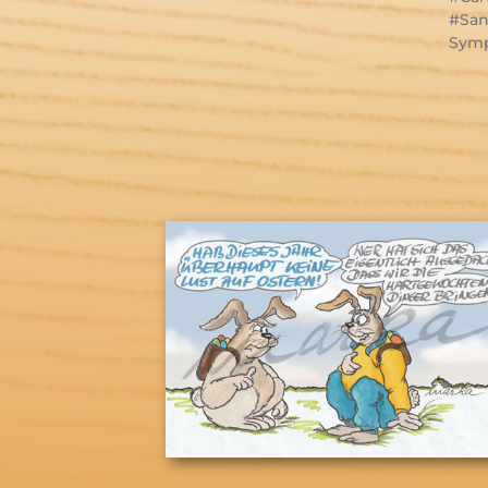
Sa
Symp