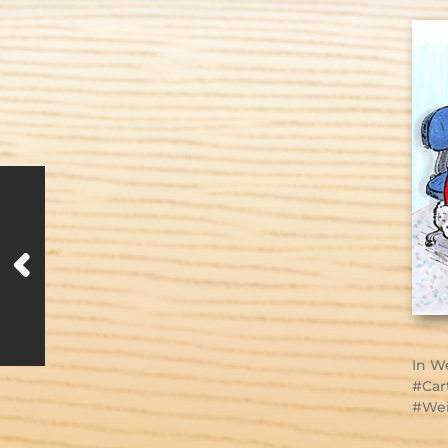
In
We
Car
Wei